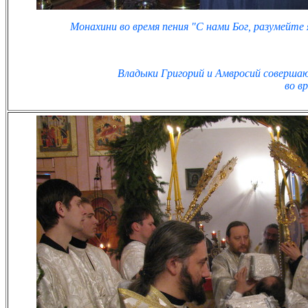
Монахини во время пения "С нами Бог, разумейте я
Владыки Григорий и Амвросий соверша
во в