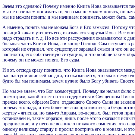
Зачем это сделано? Почему именно Книга Иова оказывается так
мы не начинаем понимать то, чего мы не можем понять, но начи
мы не можем понять; и мы начинаем понимать, может быть, сам
А именно, понять мы не можем Бога и Его замысел. Потому что
позиций как-то утешить его, оказываются друзья Иова. Все они
надо страдать и т. д. Но все эти рассуждения оказываются к д
большая часть Книги Иова, а в конце Господь Сам вступает в ра
который не отрицал, что существует здравый смысл и что он д
частности, его собственную ситуацию, и что вообще таким обр
почему он не может понять Его суды.
И вот, отсюда сразу понятно, что Книга Иова оказывается меж
нас наступившие сейчас дни, то оказывается, что мы к нему оч
будто бы мы понимаем, зачем нужно было Богу убивать Своего
Но мы же знаем, что Бог всемогущий. Почему же нельзя было сд
посмотрим, какой ответ на это содержится в Священном Писании
прежде всего, образом Бога, отдающего Своего Сына на заклани
почему это надо, и тем более не стал противиться, а безропот
жертву - ягненка, но сам-то Авраам, во-первых, был готов прине
остановлен и, таким образом, лишь после этого оказался испыта
предписание, и у него не возникло никакого сомнения, что на
одному великому старцу и просил постричь его в монахи, и это
реку. И вот, этот человек немедленно пошел исполнять предпис