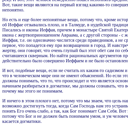
Вот, такие вещи являются на первый взгляд какими-то совершен
непонятно.
Но есть и еще более непонятные вещи, потому что, кроме истор
об Иеффае отзывались плохо, и в Талмуде, в иудейской традиц
Писались и иконы Иеффая, причем в монастыре Святой Екатери
икона с жертвоприношением Авраама, а с другой стороны - с 
Иеффая, т.е. он однозначно числится среди праведников, а не 
первое, что попадется ему при возвращении в город. И навстр
жертву, они говорят, что очень глупый был этот обет сам по с
считавшееся скверным. Но найти рациональных аргументов про
действительно было совершено Иеффаем и не было остановлен
И вот, подобные вещи, если не считать их каким-то садизмом
что в человеческом мире они не имеют объяснений. Но если эт
должны понимать, что то, что происходит и что является основ
начинаем разбираться в догматике, мы должны сознавать, что в
почему мы этого не понимаем.
И ничего в этом плохого нет, потому что мы знаем, что цель наш
возможно достигнуть тогда, когда Сам Господь нам это устраива
понять Его очень слабо, а так, как Бог понимает Сам Себя. Во
потому что Бог и не должен быть понимаем умом, и ум человеч
касается догматики.