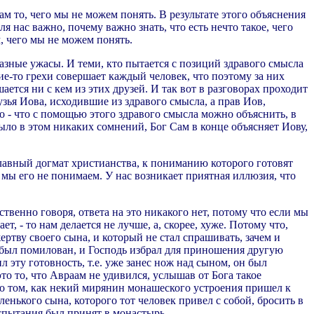
 то, чего мы не можем понять. В результате этого объяснения
 нас важно, почему важно знать, что есть нечто такое, чего
, чего мы не можем понять.
азные ужасы. И теми, кто пытается с позиций здравого смысла
кие-то грехи совершает каждый человек, что поэтому за них
ется ни с кем из этих друзей. И так вот в разговорах проходит
узья Иова, исходившие из здравого смысла, а прав Иов,
о - что с помощью этого здравого смысла можно объяснить, в
ыло в этом никаких сомнений, Бог Сам в конце объясняет Иову,
главный догмат христианства, к пониманию которого готовят
 мы его не понимаем. У нас возникает приятная иллюзия, что
твенно говоря, ответа на это никакого нет, потому что если мы
 - то нам делается не лучше, а, скорее, хуже. Потому что,
ертву своего сына, и который не стал спрашивать, зачем и
а, был помилован, и Господь избрал для приношения другую
л эту готовность, т.е. уже занес нож над сыном, он был
это то, что Авраам не удивился, услышав от Бога такое
з о том, как некий мирянин монашеского устроения пришел к
енького сына, которого тот человек привел с собой, бросить в
испытания был принят в монастырь.