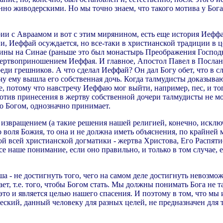
но живодерскими. Но мы точно знаем, что такого мотива у Бога 
ии с Авраамом и вот с этим мирянином, есть еще история Иеффая
ии, Иеффай осуждается, но все-таки в христианской традиции в 
ны на Синае (раньше это был монастырь Преображения Господня)
жертвоприношением Иеффая. И главное, Апостол Павел в Послан
среди грешников. А что сделал Иеффай? Он дал Богу обет, что в 
ечу ему вышла его собственная дочь. Когда талмудисты доказыва
ебе, потому что навстречу Иеффаю мог выйти, например, пес, и т
тив принесения в жертву собственной дочери талмудисты не мо
о Богом, однозначно принимает.
 и извращением (а такие решения нашей религией, конечно, иск
о воля Божия, то она и не должна иметь объяснения, по крайней
ой всей христианской догматики - жертва Христова, Его Распяти
се наше понимание, если оно правильно, и только в том случае, 
а - не достигнуть того, чего на самом деле достигнуть невозможно
ет, т.е. того, чтобы Богом стать. Мы должны понимать Бога не т
т это и является целью нашего спасения. И поэтому в том, что м
еский, данный человеку для разных целей, не предназначен для 