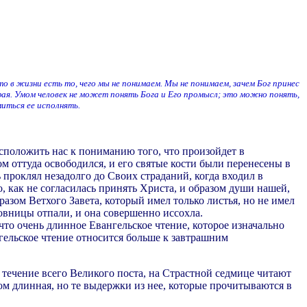
 в жизни есть то, чего мы не понимаем. Мы не понимаем, зачем Бог принес
я. Умом человек не может понять Бога и Его промысл; это можно понять,
ться ее исполнять.
сположить нас к пониманию того, что произойдет в
 оттуда освободился, и его святые кости были перенесены в
проклял незадолго до Своих страданий, когда входил в
о, как не согласилась принять Христа, и образом души нашей,
разом Ветхого Завета, который имел только листья, но не имел
оковницы отпали, и она совершенно иссохла.
то очень длинное Евангельское чтение, которое изначально
гельское чтение относится больше к завтрашним
в течение всего Великого поста, на Страстной седмице читают
ом длинная, но те выдержки из нее, которые прочитываются в