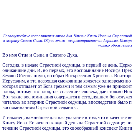
Богослужебные воспоминания этого дня. Чтение Книги Иова на Страстной с
в жертву Своего Сына. Образ этого - жертвоприношение Авраама. Истори
только обожившись
Во имя Отца и Сына и Святаго Духа.
Сегодня, в начале Страстной седмицы, в первый ее день, Церк
ближайшие дни. И, во-первых, это воспоминание Иосифа Прекра
Землю Обетованную, во образ Воскресения Христова. Во-вторы
Иерусалим, а эта иссохшая смоковница является одновременно и
которая отпадает от Бога грехами и тем самым уже не приносит
плода, потому что плод, т.е. спасение человека, дает только Н
Вот такие воспоминания содержатся в сегодняшнем богослужен
читалось во вторник Страстной седмицы, впоследствии было п
воспоминаниям Страстной седмицы.
И наконец, важнейшее для нас указание в том, что в качестве 
Книгу Иова. Ее читают каждый день на Страстной седмице; пол
течение Страстной седмицы, это своеобразный конспект Книги И