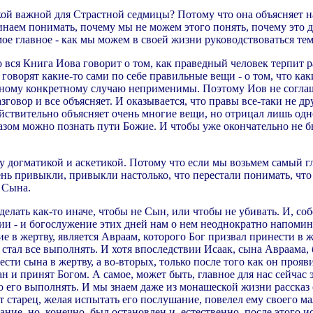
ой важной для Страстной седмицы? Потому что она объясняет нам
наем понимать, почему мы не можем этого понять, почему это для
ое главное - как мы можем в своей жизни руководствоваться тем
 вся Книга Иова говорит о том, как праведный человек терпит р
 говорят какие-то сами по себе правильные вещи - о том, что ка
анному конкретному случаю неприменимы. Поэтому Иов не соглаша
зговор и все объясняет. И оказывается, что правы все-таки не др
ействительно объясняет очень многие вещи, но отрицал лишь одн
азом можно познать пути Божие. И чтобы уже окончательно не б
ду догматикой и аскетикой. Потому что если мы возьмем самый 
ень привыкли, привыкли настолько, что перестали понимать, что
 Сына.
елать как-то иначе, чтобы не Сын, или чтобы не убивать. И, собс
 - и богослужение этих дней нам о нем неоднократно напоминает,
е в жертву, является Авраам, которого Бог призвал принести в ж
но стал все выполнять. И хотя впоследствии Исаак, сына Авраам
сти сына в жертву, а во-вторых, только после того как он прояви
н и принят Богом. А самое, может быть, главное для нас сейчас 
до его выполнять. И мы знаем даже из монашеской жизни расска
т старец, желая испытать его послушание, повелел ему своего мал
ание, но, конечно, был остановлен и, естественно, после этого 