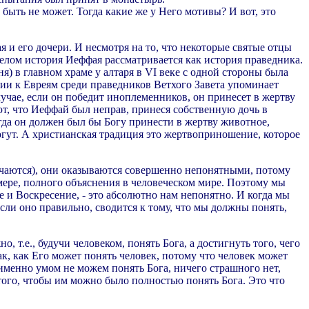
быть не может. Тогда какие же у Него мотивы? И вот, это
 и его дочери. И несмотря на то, что некоторые святые отцы
целом история Иеффая рассматривается как история праведника.
 в главном храме у алтаря в VI веке с одной стороны была
ии к Евреям среди праведников Ветхого Завета упоминает
случае, если он победит иноплеменников, он принесет в жертву
ют, что Иеффай был неправ, принеся собственную дочь в
огда он должен был бы Богу принести в жертву животное,
гут. А христианская традиция это жертвоприношение, которое
лючаются), они оказываются совершенно непонятными, потому
 мере, полного объяснения в человеческом мире. Поэтому мы
е и Воскресение, - это абсолютно нам непонятно. И когда мы
если оно правильно, сводится к тому, что мы должны понять,
, т.е., будучи человеком, понять Бога, а достигнуть того, чего
ак, как Его может понять человек, потому что человек может
ы именно умом не можем понять Бога, ничего страшного нет,
того, чтобы им можно было полностью понять Бога. Это что