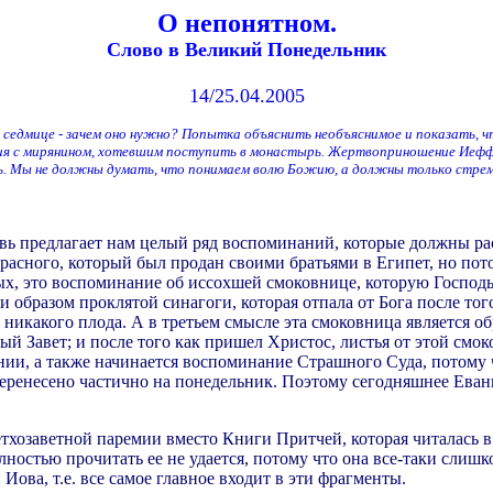
О непонятном.
Слово в Великий Понедельник
14/25.04.2005
едмице - зачем оно нужно? Попытка объяснить необъяснимое и показать, что
я с мирянином, хотевшим поступить в монастырь. Жертвоприношение Иеффа
. Мы не должны думать, что понимаем волю Божию, а должны только стреми
овь предлагает нам целый ряд воспоминаний, которые должны ра
сного, который был продан своими братьями в Египет, но потом
х, это воспоминание об иссохшей смоковнице, которую Господь 
 образом прoклятой синагоги, которая отпала от Бога после тог
 никакого плода. А в третьем смысле эта смоковница является об
овый Завет; и после того как пришел Христос, листья от этой см
ии, а также начинается воспоминание Страшного Суда, потому ч
еренесено частично на понедельник. Поэтому сегодняшнее Еван
ветхозаветной паремии вместо Книги Притчей, которая читалась 
ностью прочитать ее не удается, потому что она все-таки слишк
ова, т.е. все самое главное входит в эти фрагменты.