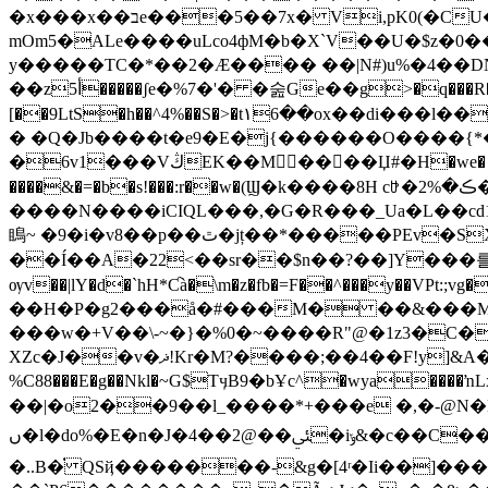
�x���x��בe���5��7x� Vi,pK0(�CU���kSO�=9�R6=��M/{���&���5�����������e��r0��VSt:���
mOm5�ALe����uLco4фM�b�X`V��U�$z�
y�����TC�*��2�Æ���� ��|N#)u%�4��
��z5أ�����ʃe�%7�'� �숦Gе��g>�q���R��0K�☯|yf�&��I��!g�X-��3��8��|<��Ae�FF��  p<���S2�?<���,
[��9LtS�h��^4%��S�>�t۱6��ox��di�
� �Q�Jb����t�e9�E�j{������O����{*
�6v1���VڭEK��M󓃔����Џ#�H�we�텳��w��D�|h�{C.:Ճ�P���H|k��c8�H�ҘT��׺���z���֚A\�#��(�S ���}2�~d���3n��-
����&�=�b�s!���:r��w�(Ϣ�k����8H cꐴ�ڪ�%2�*{}�Y.��{պ���g����Ww7!
����N����iCIQL���,�G�R���_Ua�L��cd
瞗~ �9�i�v8��p��ٿ�jț��*�����PEv�SXN,Z�'j,�4�ü���9�����8��a\�k���x�!م�?E1���!L�
��Í��A�22<��sr��$n��?��]Y���를�h
ѹv��|lY�d�`hH*Ƈà�\m�z�fb�=F��^���y��VPt:;
��H�P�g2���å�#���M� ��&���M�����
���w�+V��\-~�}�%0�~����R"@�1z3�C�
XZc�J��v�ޛ!Kr�M?����;��4��F!y]&A�p�z��I� ]��f�c����q�%�M��6����x�R𷜄ʲ��G�b S2"E�**I�����+��j˗n�q�-
%C88���E�g��Nkl�~G$TӌB9�bҰc^�wya�
��|�o2��9��l_����*+���e �,�-@N�L�{ך����lK�Q(�0�������XB�O3��?��
ں�l�do%�E� n�J�4��2@��ﱩ�iݸ&�c��C���� �)_o�_�V�s�*��*4I��M܃r:�/
�..B�֗ QSҋ�������-&g�[4ʳ�Ii��]