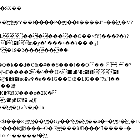
���� ?Y��I����P���h����J"+�� �M?
XL ��������O��>fY]���P�}?
��2߳�^�� H\v��u�^�c��f���
tE�LƭG��"7z"l��
����콽
$I���8���Gy��*���4�=�7��Tw
5i?~�����!�