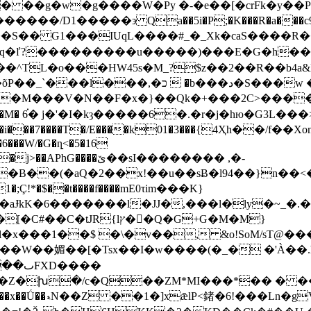
 ��g�w�g����W�Py �-�e��[�crFk�y��
�/D1�����϶ Qa��5i�P;�K���R�a���c9
q�ľ?���������u�����)���E�G�h���\
�^TL�o���HW45s�M_?$z��2��R��b4a
�b��`�m�~C������| ϯ�>�w��h}��h�,�õP��_`���l���,�כ  �b���د�S���
w
�M���V�N��F�x�}��Qk�+���2C>�����i
�s?��M� 6֗� j�'�I�kȝ�����6�.�r�j�hю�G3L
����T�/E����k01�3���{4Ҳh��/f��Xon﹅A:(��wg��ܦ~C&sjw�
6���W/�G�ȵ<�5�16
����ێ��sI�������� ,�-
Ç!*�$��t����f����mE0τim���K}
{lץ��ْQ�G+G�M�M}
l�x���1��$ �\�v��, &o!SoM/sT@���
��W��媚��[�Tsx��I�w����(�_� �'À��.
�խ�/c�Q��ZM*MI���*�� � ��)
p��v�l����$R