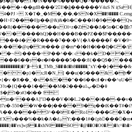
��$�@��T/�!N���%����Q�>�
����?-,
��+��gdB���'2I!�ĝ������V4uS N i(Sa
 X�T�_�M�˻��,�SΝ�X��9���� C.emg����.
)&�h�C���H�9���Qwڞ"�Py}���ifȂC���~�C�v>�܂�a�G���
��R(�����5��uOl+z�Zt2��Δ�5n�C�
W�/� ����hQ]��H���B��PZ��$P��̩���� 
D����4�)�R����7��:�V{�A����F �V�
.���@q�Cԙ��� @�m*�I�H�l��Ƞ�G �/)
� �~/}����=P��^��: c��k�
D���
��6��y�e�#����5���:8{��Q$�}����ğ
h8�����܄"xY:��}���&�HH^U�n��ī'�������Lu&,|5�!
{�v �R��_ʿ�x �&��"��6��cꇅ�v��^uU�c
�z!8�@��+�w �$G��[���`�H@(�Ȣh�7D?o�{Q���1����M�2���aڀ1�D�ꎴ
�j'l�϶#3�ӏ�� !
m�^���A]"l3���V�l�L.2���i��-��v�
z�-550��W���j���� 9�q��tК��T#�i?
��bE�Ro1+���G�X���Pw#Nا.�*m'm�ń-�Ϡ�?���L��
ᕑş�=ľc�@�<��)`�d0�,�`�%���Z?�;ч�
�'ex]wj$�.�xhN0���6O^�@��O�O0�J)�!c^�h�>}��