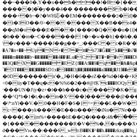
��~���0�,Y��x��h���!�B�{���
�����]�֯�y���4�� �������$h�I������
���+�h~�?�WH応��EM��������כ�d]��S�� G1���IUqL����#_�_Xk�caS����R��i�r� ����_d}��eZA�}
�t�3O��/0>�� ���
�X��B��e4�
��qM�o���|E���{���0�Q���u�{i]�
\�v���^����J��g��=_:���C � c�R�'�
�A7�n+��~Up�N+�7�tt�s73�Ǵ�� k��
����m���t��b~��l�����4��\�Lu�C;�T�=��vf���D�i���7
��3Q�IX��G����� �EZ{f��Af��9�q���&�&p�
`�3T�����]����SD1x�I���l3j��]�������aI���ʄ�J1I��e��j>��APhG
�0D������n'�ۑJ�H�6��eZ��%d�I��+K�B��(�aQ�2��x!��u��sɃ�l94��}n��<��͍I���:�7[�pZw�1�4�������]
<0�üy�T��q�c�%%6�2��#@fܲK`c���8OQy�1�;
׳���UN�J\|y�z+�l��h���c�r���P�K�g�aɈkK�6�������l�JJ�,���l�ly�~_�.�o�ڕrwc�c�;�k�hD!?
��^Q*b�1�t,�u�m�X^��]��� ���@���[�C#��C�tJR
�\*:nYi��V.�:0��H�F�S�}^=)��L��W� 
c<���yk����E��is����iNn�7Ne��
����[.�(m%+����bE��Q�i���;ٮ�����&4FXD����
�{�����������R�V�%�,�u���X�Z
d���Vԋ��:���6_wb:B��K�^��h.����zkzq��8q_��x��Ǘ��ޑN��Z ��1�]xǣlP<鍺�6!���Ln�gV�s�