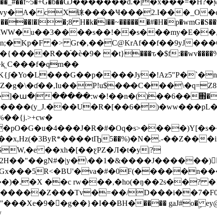
XĮx���_#��f~5�+G�b��Ѡ�������d.�|�x���=�H?�
vy�A�cX铼����Ҹ���2.I���_O�
���l�l�;8 H�k�l��~������#�H�p�wmG�S��%
Q����]��IWW�u��3����s��!��s���my�E�
Kp�F �> Gr�,��C@KrAf��f��9yJ���
���R��֬�ѐ�9� �t}���ԏ�$f:��wv���
֛ˌC���f�qm��
K{ʃ�Yo�L���G��p����Jy�!Az5"P�`�n
�]�ա�|�����:w�!��n�()��6��֋�
��{j.>+cw�
�pO�G�u�4���J�R�#�Oq�s>����)Y[�s�
%�:��x,Hz(�3ByR*����tҦ5��%)�N�.-��Z
W,�e ��xh�[��ƹPZ�Л�t�y|?
H��"��gN#�|y�\��1�&����J������) 
Gx���5R<�BU'�va�#�0F(�����n��
�)�.�X ��c rw���,�ho(�ŋ��2s��? �!
��Xe�9��g��}�I��BH�֗���� gaJ#o�ۣ e