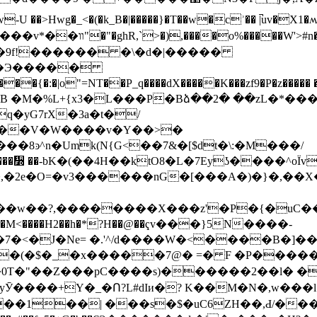
�>Hwg�_<�(�k_B�|�����}�T��w�cʾ�� |̚uv�X1�ʍ
�9f!������ �\�d�|�����
��{�:�|o"=NT��P_q����dX�����K���zf9�P�z����� �
d��V�W����v�Y��>�
�8ͽ^n�Umk(N{G<��7&�[$dt�\:�M���/
�w��?,��������X���z'�P�{�uC��^
�J�M<����H2��h�*?H��@��ҁv���}5N����-
�7�<�J�Ne= �.'^/d����W�<����B�]�
yӮ����+Y�_�Ո?L#dIи�? K��M�N�,w���
��| ���s�$�uC6ZH��,Ԁ/����v�!<��