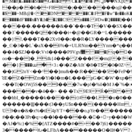
�M�r(�ʭ���s�St��G�k�d C�.��̐9� iॢ8��N
��p�:�b�+FBB�;�������oָ@��
�$��~MB@�<��DN�����C�:F�F�w"�e��oK��
�����dF'���x�Y�,b��2��C93n���. #Dw�
�����.������&��`��v�T�V��SX��n;�
��3`�����Q�f���i+�@��GR�⠒L������{�
��}!!,���T��2Xv0��c��R�LY�������k
�_Ͼ�3��L`�aX��6%�+ULRNm��Ynm�*q��
��4�$ZJ���;Vvl����P9Vgv޹ ���[q�񀷎�Z�g�\�ɗ��,Iu��P!u$��̷�C���\�q=Z8f��{g>�z�G�?
oo�~��]�_dk{4��� Z���F�m@�?
��}]���ա�+ۮ3�\�Z�A0t`�8�T$ �I�0Z^,����(y_J.���U�R�[��6�)�ww���pL���!
��)G2oY<��^̓��]mu&��:R����5�FeP�%
͊dE�Z�Zm�Yi�I�m�L��� pG�C�Wʹ�xp�
<��T(�OWj5S��I��ׇ�7w�p!�%ŏ�M ƛ�`
�����v�4��> �� �Tx9E9Ŕ�B �$
��hbI_�����k����|r}#��L�u�0��2
������Ϣ���r|3��yU$n���(�����Hm_
Ʋ9�ʜ�&�x%�tI4pYT=���o,pYe�� �����
#��;��3Pr�q>o��ߊ������.��+ >y��8�W�����Z���Tv�=��/D���i��7�F0,��P���.�T����L6lM�� �H�-
�AJ�%:}�%�[ATZ����#�+��7j6}�����"�
3�����#ޛ�LF|bA��������O�lI#�V ? /