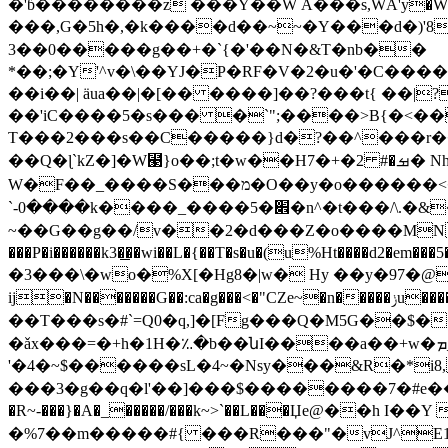
�'ɓ��������z ���Y��W Ӓ���s,WÂ'y�W{
���,G�5h�,�k����d��~~�Y���d�)'8�We�� 
3��0�����g��+�`{�'��N�&T�nb��
*��;�Y'^v�\��YJ�P�RF�V�2�u�'�C��
��i��| ӓua��|�[�� ����]��?���t{ ��|?
��'iC����5�s��� �`";����>B{�<
T���2���s��C�����}d�?��^���r����������b�y�6�
��Q�ɭ`kZ�]�W⹣}o��;t�w��H7�+�ࡒ�# 2� Nhmh��;.TI��Y-�H�/V0kT�����Ò��܄ܶ�G�*�19�2�����ؘ��-
W�F��_����S���מ�O��y�o������<�A>b�_5�2�����2��,�߹
`-0����k����_����5�׎�n^�t���/\.�&������П=�:�����_���a<�_��������Q�k��d�O&�#��S���[��O��__�?
~��G��g��/v��2�d���Z�o����MN�
���P�i������k3�͟��wi��L�{��T�s�u�(u%Ht����d2�em���5����4�sN
�3���\�wo�%X[�Hg8�|w� Hy ��y�97�
ij�N�������G��:ca�g���<�"CZe~�n�����ݫu�����z��߇���j��;�ߒa� E9�۹TD�k�*fDD� Y��'K�侘fJ3J���e�2K�
��T���s�#`=Q0�q,]�[Fg���Q�M5G��$�� 9�r���M����
�ǎx���=�+h�1H�؉�b��նI����a��+w�١_ܡ�K|Z�]��JW*�8U5���<��`%vp�ΏNR���(}ޠ՚y�j�-ln
'�4�~$������sL�4~�Nsy���&R�*i8, Q
���3�g��q�l'��]���$��������7�#e��
�R~-���}�A�_�����/���k~>`��L���Џe@��h I��Y ��^��%�������/.�
�%7��m�����#{ ���R���"�vJ^E1