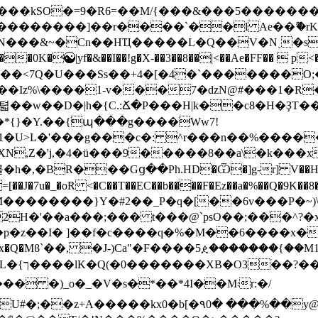
0���������]��r����`��l Ae��ޫ�r
DN���&~�Cn��HҴ�����L�Q��V�N˯�sl
��l����<7Q�U���Ss��+4�[�4�`�������
��Iz%\����1-v���7�dzN@#���1�R
1�U>L�'���g���c�: ^r���n��%�����
�,�BR���Gց��Ph.HD�Ѿ�]g-r] V��H�
vg�=[��J�7u�_�oR <�C��T��EC��b����F�Ez��a�%��Q
���}Y�#2��_P�q�[��6v���P�~)\,1�^<`
2H�'��a���;��� t���@`psO��;���^?�x
���ŉLx�Q�Mϐ`��, �J-)Ca"�F����5ዸ�������{�
��̳I.
���U#�;��z+A�����kx0�b[�۹0� ���%��