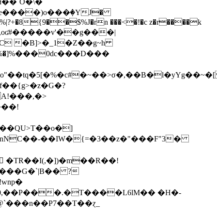
ϻ��`O̐�\�
e����)o���ٜ�YJ�
|?+�8{9��$%J�rn ���<�!�c z�r����k
�,oʛ#�����v'��g���|
C �B]>�_1�Z��g~h
�%�]%���0dc���D���
o"��tq�5[�%�c#�~��>σ�,��B�l�yYg��~�
A!���,�>
��QU>T��o�]
���inNC��-��IW�{=�3��z�"���F"3�
�TR��I(,�])�m��R��ǃ
���G�`|B�� ?
wnp�
y@`���n��P7��T��ɀ_