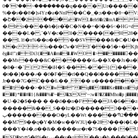
������~��?`�0��q����|Ur�����~ ��x���`~�!��í}�ca���%�g�Y 0�� �C!!~1�� ���mvğ���?
%��s��8�]s4Yz�a�NnP��Ċ�_�;s��e�8~�
�Շ��2���a�WL�eh9�r2�mA�; �"��
�Jbo����h�[e�ͣ�C�N��=�!��6<�HG=d��J�l:ڳ�Z�a�_xN��9
����L� ,˚�V�c�3l�;����[�H28�
��L lt\�n%��o��/��SV���&�C�U��
K�c>o���C̑w�'# I`���5�+�Kjh%h �,m�L` ����4�_ 
ĕg�4!"z�Di3{��A�m��.�WO �>�����
��Mv����&C�\�����\ލ6��X��Jx�a�|����JV��_[�� 䩚C��4n�*J3�tj����\Fµb9O�z�x�3#��Zz���Ψ.%�W�|��2 �
�8�<�`]{2?�iH�S ��-� �{(j��
�t��]���ޤ� �f�F��rl��Q��l������MU�Y]�d����B��@�}�Qjb�@���(���=�{��"��Y^e
Jr���7G�Ċ�̣��ׄ6.��_�� u����i��
��מ���>�K�w�#"�q��/I���Ke���xn�q�� Z�DH+ՂUaV�m�� iv� e�g ܚ6 =�,�WC�z�������.�+�\�,��$��L��Je�N�R�.s��%?
���̛}*�l�#�1{&���%�'~�J�ݏXʼ~:w�?�Z��Mho�p j����)�g��9�<*YInzf���/XxYc��NQ��T8PC�ލ�!_��_�`?��lܪ���Z�Ȯ��`�y�n|�D:�SR-
�U·�2�$��� � ��d��n�F\��JA�6��
�����&��_S��Iש�|D�����3����>}T�|������'a�jcU�>*cW��#���S҆U:�e|�#��o���
پ���������Ο�yL��Wt �����Պ2��� `�DuҜ�L�u�� ]8�����LGd�J[���^|kқq��Ɓ��r��-8A]� S�k_Cנ E��
��M7 9��q�Y�M�w��W3Uj��28?���i�L
���Y�4�,ϭ��&�,����ue�r�7S����{�
�SD�ᭆ5�8%�r↔˵��y�=��>�b,���0���d����9 �+�����޵�N