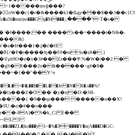
�oW��c{�r�&����k1�Iҍgy���$��3��c}
m)w���Gq�M���ߵ����ؽ^T�s�
F�`�I����;�� ���� x��=����t�N&�-
����&]
j�߱d{/'�P�i����ʩ��F#�mu�z8�.}
�,�gS�R���2o�&�����˃g#�$�
�x����{ �9��qs��� �����u��X!
�~lL 3