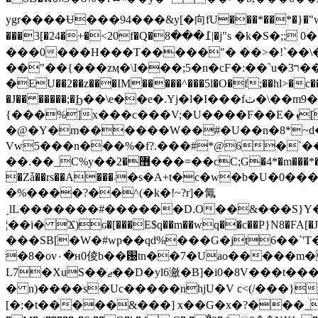
ygr����Ʉ���94���&y[�向fU���*��*�}�"w-U �
���3[�24�+�<20f�Q�߁���8|�j"s �k�S�;; 0����v*��װ"�"�ghR,`>�),����o%�����W'>#n���w�Nsca�].�㡖+���]�q��<�{�~� �ZX)�C}
���0���H���T�����"� ��>�!`��\
��"��{���zӎ�\I���;5�n�cF�:��`u�3ר��Э����ׅ�
�EU��2��z���IM�����^���5l�O�f;��hl>�c��
�J�� �����;�Ϧ��\e��e�.Yj�l�I���fٺ�\��m9�B �M�%L+{x3�L���P�Bձ��2� ��zL�*���Z�����@rdt��)5|
{���%]x���c���V;�U����F��E�ܙ[q�yG7rX�3a�t�/
�@�Y�m������W��#�U��n�8*~
Vw5���n���%�f?.���#*@6�`���
��.��_C%y��޶�2���=��cC;G�4*�m���*���᫽ ��-bK�(��4H��ktO8�L�7Eyʖ����^oЇv�W��"- �'7���`Z�#9���3�f��
�Zǡ��rs��A���܁�s�A+t�c�w�b�U�0���,�2e�О=�v3������nG�[���A�)�}�,��X��uw!����`#�X�R�m�!�����/
�%����?��^(�k�!~?r]�氞
˯lL�������#������D.O��&���S}Y�
¦��i�
Ϫ)ɢ�[���E$q��m��wq��c��P}N8�FA[
���SB[�W�#wp��qd%���G�jt6��`'T
�8�ov٠�н0倰b��԰tn��7�Uao�����m��(�$�_�x�����7@� =� F �P�������:�L�����dO�*:�-
L7�XuS��ޖ��D�yl6瀲�B]�i0�8V���t���0T�"��Z���pC����s)������2��l� �������V���b������ z^ ޒ�E}
� n)����s�Uc�����nhjU�V c<(/���}
[�;�t�����&���] x��G�x�?���_��1