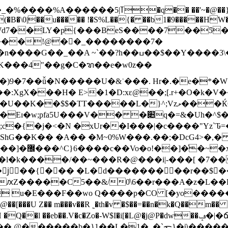
�/CFv_ñ]���}E�����r1� �D���W$���/
dj(�B�\0|��u����� !�S%L��{� ��b1�9�����HW
�9��Wd7��LY�p{���BeS����7��Ƽ
���!@��ً_��������7�
��$��Y����3\���v�Z?���]SN�w�wg�6U���
$K���4"��g�C�ꦫ��e�w0z��
�:XgX���H� E>�1�D:xɛ@��;[.r+�O�k�V
�$$�TT�����L�}^;Vzލ���Ќ6D�#B
Uh�^$��%+�Z�ű�z��{�b�f@ Qᒢc����vcǃ�!&s��a
�{�j�<�N �xUr��I���|�c����"Yz`Ԏ=����
hG��K�� �A�� �M~0%W���.��;�DcG4>�,
_ظ��3��
l�k����/��~���R�@���i|-���[ �7��
�jٕ��{��� �L�d���������r��$�
 u�E���F��wo Q����p�CO [�yo����
�U Z�� m���v��R ˷�th�v �$��=��n
�k�Q��m�� [
Zo�-W$I�i[�L@�̨j@P�dw��ݡ�|�ճ�B/��7FPޟ���bҵ����?����F�G2I��?
@������b�}1��L�1�_�`ᯚ݀}�ȕ�����4���