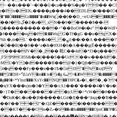
Vz�F/x�2EK˪����g���4��̵EDLl�f���0
Ò����Gd����"�n��Wꪟ,j
��[��D_~ҥU4�]���[�v�u56�m
� ����$��-
Q��������� ���+"��BoO#�t�e" ��Wd
J����ԣ�Fȑ�:��Wu ٕƓ�Tf�gG ��u�qX
�ܨi}��/��A ����?V�a�H���}�;j�έ�H
��񎵬�����Ƀ]��S��^a�&�9XH�h�A���g(Ĕ�����
�_F5P9C85S&�t�[���S��Uc ��w���&l
4�q���Fy���n��1Ѣ�n:D"�% �xz[PY
z�ӎYX���u)m�3�Y��/cA1���`����4�V�n
���F��`�2"�:QZ�����l��8���
U��
KT���Cm�Zޔ�b��o�8a������OjmC��?P�Gc��d��ZL�|ko���y1~�%�3����Y�n(A���D�GC-
3�Fj�,A�z ��H��I�/? �� )�4�F�T