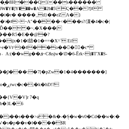
P�̬�8H���Q}��s�
�����
W�Y�]Y���w�A�2b�5\Ϛ��?[#
�#>~A"����<���s?/㵩�4�c�|
&Ď�� �~,�X���|
 ���R5�E��@�?
jx�1�l䪭�1�==�X^` Ei!
���>e�Vt^t�#��o��񰸤��c*
\D�6-Ӗrk<(�T'X�S-
�{V�V]r 7�q
h�3L�6
��s���>a�&�-�ܱS�w�v0�Cd��w�:�