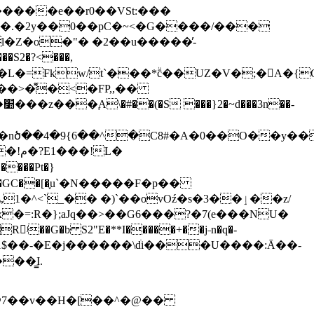
K�.�2y��0��pC�~<�G����/���
�Z�o�"� �2��u�����̓-
O;�L�=Fkw/t`���*ۗc��UZ�V�;�A
��>�͌�<�FP,,��
nծ��4�9{6��^�C8#�A�0��O��y��*
���Pt�}
�9K��8�GC��[�֢u`�N�����F�p��
_�� �)`��ovOź�s�3��ٳ��z/
�=:R�};aJq��>��G6���?�7(e���NU�
�M1$��-�E�j������\ԁׄi���U����:Ā��-
y@7��v��H�[��^�@��