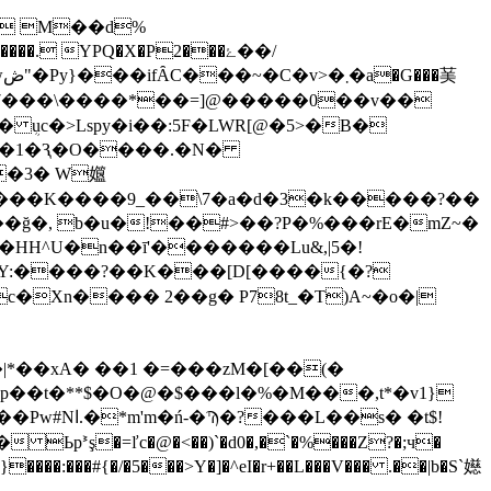
H M��d%
 YPQ�X�P2���ۓ��/
䓺
䫨r7���\����*��=]@�����0��v��
ܴuc�>Lspy�i��:5F�LWR[@�5>�B�
9=�1�Ԇ�O����.�N�
�3� W孂
��K����9_��\7�a�d�3�k�����?��
�, b�u�!��#>��?P�%���rE�mZ~�
�Xn���� 2��g� P78t_�T)A~�o�|
|*��xA� ��1 �=���zM�[��(�
p��t�**$�O�@�$���l�%�M���,t*�v1}
s� �t$!
��:���#{�/�5���>Y�]�^eI�r+��L���V��� .��|b�S`嬨