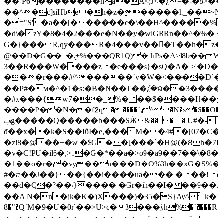
��`P6��������na�Ã<;J<�¿=�-�8>
��^�ƈ]siHbe�h�z������h_��~N�
�="S'�a��[������c�\��H^�����%4�PJ >
�d\�zY�8�4�2���e�N��y�wlGRRn��^�%� �H>F2���0]p��@&
G�}���R,qy���R�4���v���T��h�z
@��D�G��_�:̰+%���QR1Q)�˚hPs�A>l8b��
3��R���W����z�e���s}�sQ�A� >'�
���r���#/^�����`v�W�<����D`�
��P#�м�^�1�s:�B�N��T��ܶ¿�ӹ� �3���
�#x���{w7��_%� ��$����H���
����P��N��f߶q�����`, ^�N�s�S��O���������)�?`̼�~c�_TMb_S��\�d�
ݠg�����Q�����b���SӜ&��_�� U#�-��p}�x;R�N_[ ��u(�5���&.�ի�Y:����?��K���[D[����{�?
đ��x��k�S��IΰI�e,���M��4#�[07�C�
�v�C!PU�il6�,>1�G�*��a�>o9�a9��7��\�8�$
�1��o�r��vy��
n���D�O%3h��xG�S%�
#�ӕ��J��}��{��i����ua��� ���!d7
��d�Q�?��/}���� �Gr�ih��I���9��A��,����3^
��A N�n�jk�K�)X���)�35�S}Ay^k�YX'u���%��ҟ�A�d؋Y;���1#�{pb�ٌ���m� Ьp
8�"�Q`M�9�U�0r`��>U>c�3���ӳh%�`����R����}�