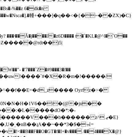
�Bs�-%��z 6�dk�n
y? ���ʴ��Ã�j����J�z6D���� t�`�KL�@^l�`O��
��f��E=�d_z���� Oyrfz�>�
�0N�N�H�1V6��\�(@�jn��
l�,U�ͺ�nB��ɻA��~��*3�$�ㅝ=
B��F��O�GT�f�I+�v��� /��4���X�@}