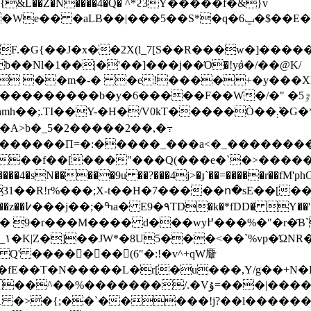
&L��Z�N����4�Q� ^*ϩ3Y�����f�&}v
�aLB��|���5��S*�q�ݐ6�$��E��SX��
��F.�G{��J�x��2X(l_7[S��R���w�]��
ƀ��Nl�1��|�'��]���j��Ό�!yǿ�/��@K/
�� ��m�-� �e!����+�y���
����F��W�/�" �5ٷ�.��m�y�' ���<��}�� �ۼ!
�f��[���"���Q(���e�`�>�����|ԿF��
�����9u ��?���4j>�ɟ`��=�����r��fM'phG@��;���no�wߧ�a��1G��C 
@31��R!r%���;X-t��H�7�����ո�sE��[
 d���wy߂���%�"�r�҃B`y��p�IZ'�� ܗ洴
' ����𸁄� ��(6"�:!�v^+qW麞
fE��T�N�����L�r[�u���,Y/g��+N�E
Vۇ=���|����r���ls蛩l���~Ӧ� 7���ůJ���\����+�
 �>�{;��`�����!j?��l������b