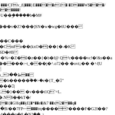
������!
�U��ۣ�����b�M#
��CmFn��(kxO�[��{�-�K
�:~t_���j�^.o72�� �ovt;;�� �܌f|U
�
�h�����ۚ��>�e�{T_�"
���|
�.
N$��kT�/
�l{�GHq��ķE[�*��e�|&7 ��x2���q�
p�8 �Nݰ��?